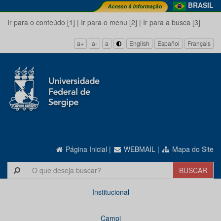
BRASIL
Ir para o conteúdo [1]
|
Ir para o menu [2]
|
Ir para a busca [3]
a+
a-
a
English
Español
Français
Página Inicial
|
WEBMAIL
|
Mapa do Site
Institucional
Campi