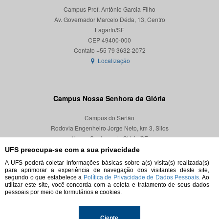
Campus Prof. Antônio Garcia Filho
Av. Governador Marcelo Déda, 13, Centro
Lagarto/SE
CEP 49400-000
Localização
Campus Nossa Senhora da Glória
Campus do Sertão
Rodovia Engenheiro Jorge Neto, km 3, Silos
Nossa Senhora da Glória/SE
CEP 49680-000
UFS preocupa-se com a sua privacidade
A UFS poderá coletar informações básicas sobre a(s) visita(s) realizada(s)
Localização
para aprimorar a experiência de navegação dos visitantes deste site,
segundo o que estabelece a
Política de Privacidade de Dados Pessoais.
Ao
utilizar este site, você concorda com a coleta e tratamento de seus dados
pessoais por meio de formulários e cookies.
© 2026. Todos os direitos reservados.
Ciente