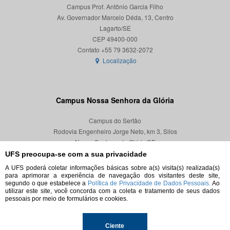
Campus Prof. Antônio Garcia Filho
Av. Governador Marcelo Déda, 13, Centro
Lagarto/SE
CEP 49400-000
Localização
Campus Nossa Senhora da Glória
Campus do Sertão
Rodovia Engenheiro Jorge Neto, km 3, Silos
Nossa Senhora da Glória/SE
CEP 49680-000
UFS preocupa-se com a sua privacidade
A UFS poderá coletar informações básicas sobre a(s) visita(s) realizada(s)
Localização
para aprimorar a experiência de navegação dos visitantes deste site,
segundo o que estabelece a
Política de Privacidade de Dados Pessoais.
Ao
utilizar este site, você concorda com a coleta e tratamento de seus dados
pessoais por meio de formulários e cookies.
© 2026. Todos os direitos reservados.
Ciente