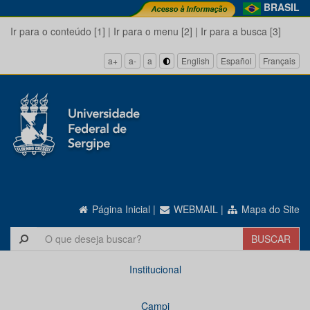
BRASIL
Ir para o conteúdo [1]
|
Ir para o menu [2]
|
Ir para a busca [3]
a+
a-
a
English
Español
Français
Página Inicial
|
WEBMAIL
|
Mapa do Site
Institucional
Campi