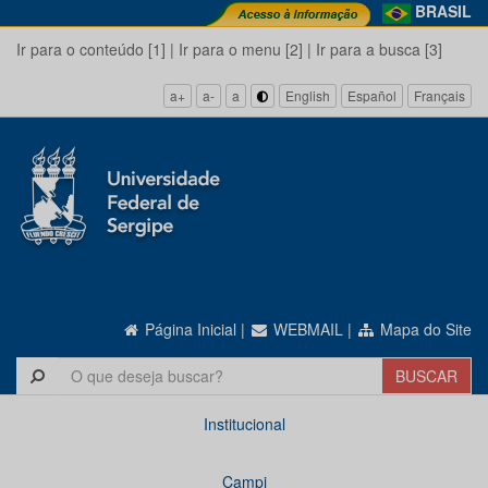
BRASIL
Ir para o conteúdo [1]
|
Ir para o menu [2]
|
Ir para a busca [3]
a+
a-
a
English
Español
Français
Página Inicial
|
WEBMAIL
|
Mapa do Site
Institucional
Campi