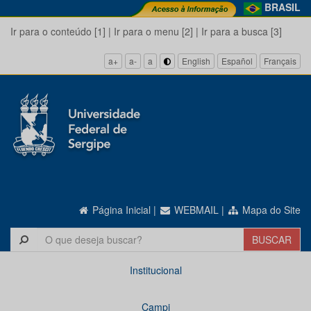
BRASIL
Ir para o conteúdo [1]
|
Ir para o menu [2]
|
Ir para a busca [3]
a+
a-
a
English
Español
Français
Página Inicial
|
WEBMAIL
|
Mapa do Site
Institucional
Campi