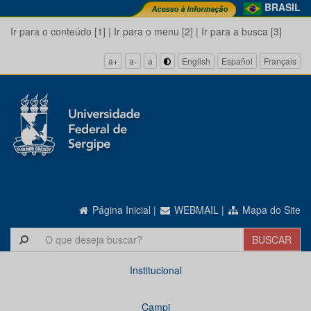
BRASIL
Ir para o conteúdo [1]
|
Ir para o menu [2]
|
Ir para a busca [3]
a+
a-
a
English
Español
Français
Página Inicial
|
WEBMAIL
|
Mapa do Site
Institucional
Campi