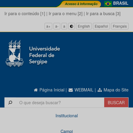
BRASIL
Ir para o conteúdo [1]
|
Ir para o menu [2]
|
Ir para a busca [3]
a+
a-
a
English
Español
Français
Página Inicial
|
WEBMAIL
|
Mapa do Site
Institucional
Campi