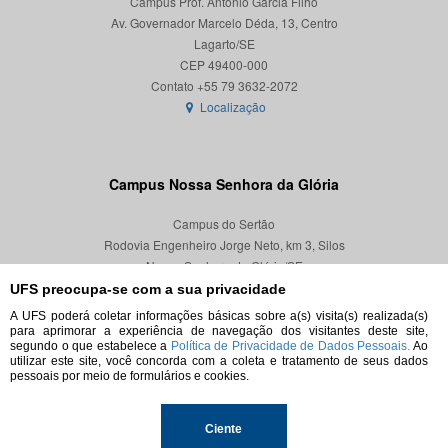
Campus Prof. Antônio Garcia Filho
Av. Governador Marcelo Déda, 13, Centro
Lagarto/SE
CEP 49400-000
Localização
Campus Nossa Senhora da Glória
Campus do Sertão
Rodovia Engenheiro Jorge Neto, km 3, Silos
Nossa Senhora da Glória/SE
CEP 49680-000
UFS preocupa-se com a sua privacidade
A UFS poderá coletar informações básicas sobre a(s) visita(s) realizada(s)
Localização
para aprimorar a experiência de navegação dos visitantes deste site,
segundo o que estabelece a
Política de Privacidade de Dados Pessoais.
Ao
utilizar este site, você concorda com a coleta e tratamento de seus dados
pessoais por meio de formulários e cookies.
© 2026. Todos os direitos reservados.
Ciente