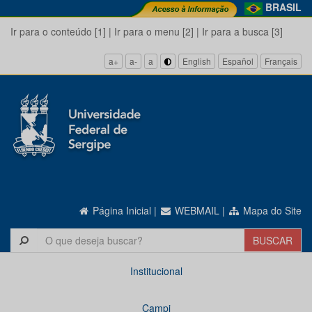
BRASIL
Ir para o conteúdo [1]
|
Ir para o menu [2]
|
Ir para a busca [3]
a+
a-
a
English
Español
Français
Página Inicial
|
WEBMAIL
|
Mapa do Site
Institucional
Campi