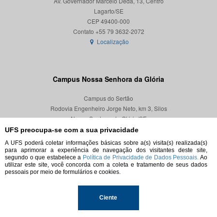
Av. Governador Marcelo Déda, 13, Centro
Lagarto/SE
CEP 49400-000
Localização
Campus Nossa Senhora da Glória
Campus do Sertão
Rodovia Engenheiro Jorge Neto, km 3, Silos
Nossa Senhora da Glória/SE
CEP 49680-000
UFS preocupa-se com a sua privacidade
A UFS poderá coletar informações básicas sobre a(s) visita(s) realizada(s)
Localização
para aprimorar a experiência de navegação dos visitantes deste site,
segundo o que estabelece a
Política de Privacidade de Dados Pessoais.
Ao
utilizar este site, você concorda com a coleta e tratamento de seus dados
pessoais por meio de formulários e cookies.
© 2026. Todos os direitos reservados.
Ciente
Universidade Federal de Sergipe.