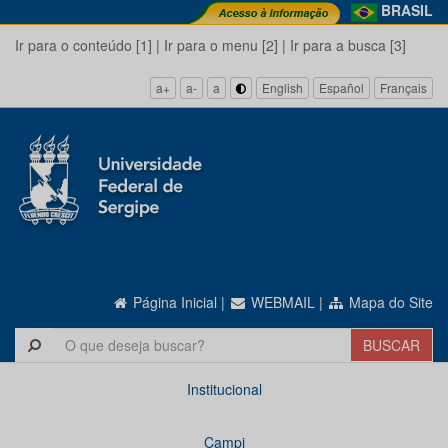
BRASIL
Ir para o conteúdo [1]
|
Ir para o menu [2]
|
Ir para a busca [3]
a+
a-
a
English
Español
Français
Página Inicial
|
WEBMAIL
|
Mapa do Site
Institucional
Campi