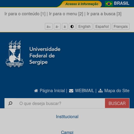
BRASIL
Ir para o conteúdo [1]
|
Ir para o menu [2]
|
Ir para a busca [3]
a+
a-
a
English
Español
Français
Página Inicial
|
WEBMAIL
|
Mapa do Site
Institucional
Campi