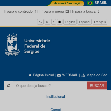
BRASIL
Ir para o conteúdo [1]
|
Ir para o menu [2]
|
Ir para a busca [3]
a+
a-
a
English
Español
Français
Página Inicial
|
WEBMAIL
|
Mapa do Site
Institucional
Campi