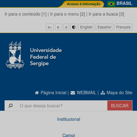
BRASIL
Ir para o conteúdo [1]
|
Ir para o menu [2]
|
Ir para a busca [3]
a+
a-
a
English
Español
Français
Página Inicial
|
WEBMAIL
|
Mapa do Site
Institucional
Campi