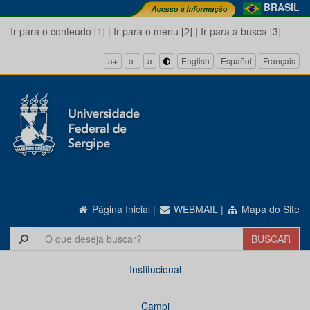
BRASIL
Ir para o conteúdo [1]
|
Ir para o menu [2]
|
Ir para a busca [3]
a+
a-
a
English
Español
Français
Página Inicial
|
WEBMAIL
|
Mapa do Site
Institucional
Campi