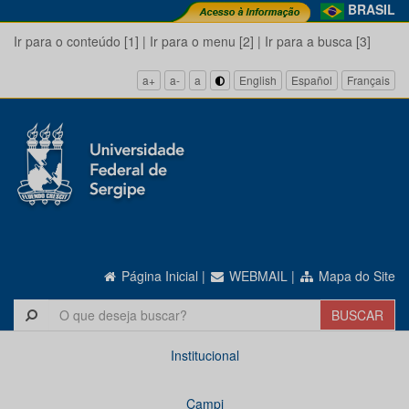
BRASIL
Ir para o conteúdo [1]
|
Ir para o menu [2]
|
Ir para a busca [3]
a+
a-
a
English
Español
Français
Página Inicial
|
WEBMAIL
|
Mapa do Site
Institucional
Campi