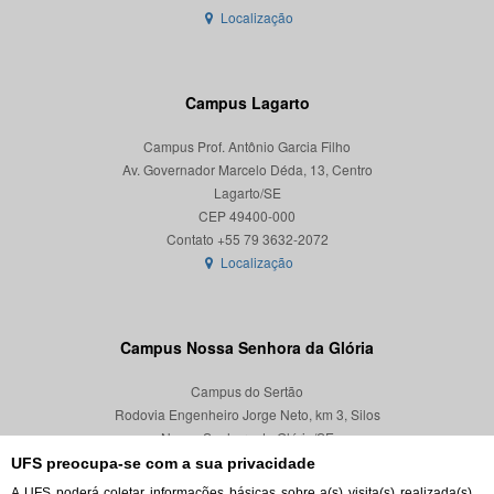
Localização
Campus Lagarto
Campus Prof. Antônio Garcia Filho
Av. Governador Marcelo Déda, 13, Centro
Lagarto/SE
CEP 49400-000
Localização
Campus Nossa Senhora da Glória
Campus do Sertão
Rodovia Engenheiro Jorge Neto, km 3, Silos
Nossa Senhora da Glória/SE
CEP 49680-000
UFS preocupa-se com a sua privacidade
A UFS poderá coletar informações básicas sobre a(s) visita(s) realizada(s)